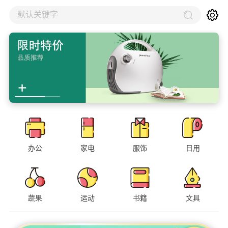
默认关键字
办公
家电
服饰
日用
蔬果
运动
书籍
文具