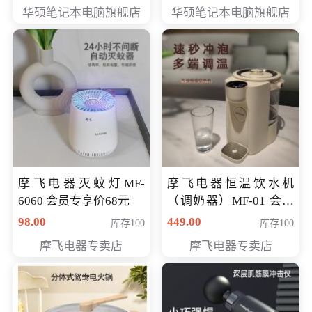
员专享价6898元
员专享价6998元
华硕笔记本电脑旗舰店
华硕笔记本电脑旗舰店
摩飞电器灭蚊灯MF-
摩飞电器恒温饮水机
6060 会员专享价68元
（调奶器）MF-01 会员
专享价366元
98.00
449.00
库存100
库存100
摩飞电器专卖店
摩飞电器专卖店