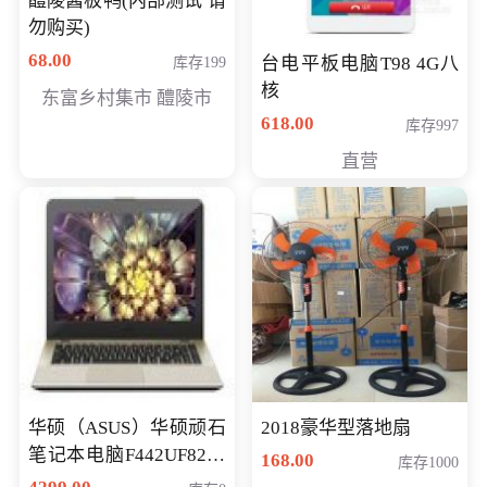
醴陵酱板鸭(内部测试 请
勿购买)
68.00
台电平板电脑T98 4G八
库存199
核
东富乡村集市 醴陵市
618.00
库存997
直营
华硕（ASUS）华硕顽石
2018豪华型落地扇
笔记本电脑F442UF8250
168.00
库存1000
八代独显轻薄办公商务