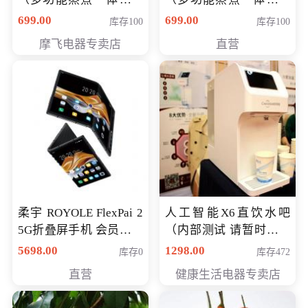
（智能升降养生锅） 会
（智能升降养生锅） 会
699.00
699.00
库存100
库存100
员专享价399元
员专享价399元
摩飞电器专卖店
直营
柔宇 ROYOLE FlexPai 2
人工智能X6直饮水吧
5G折叠屏手机 会员专享
（内部测试 请暂时不要
购买价格 4998元
购买）
5698.00
1298.00
库存0
库存472
直营
健康生活电器专卖店