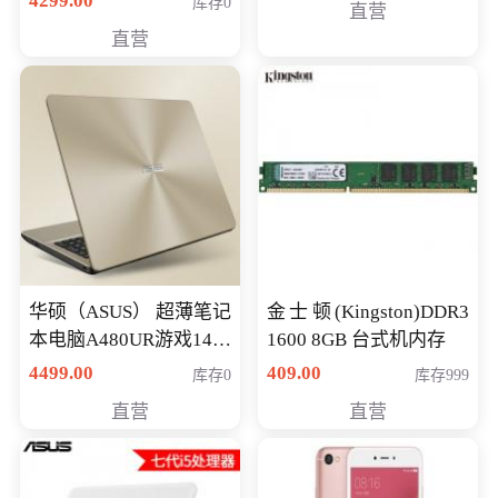
4299.00
库存0
直营
游戏笔记本 火爆推荐
直营
华硕（ASUS） 超薄笔记
金士顿(Kingston)DDR3
本电脑A480UR游戏14英
1600 8GB 台式机内存
寸学生上网轻薄便携手
4499.00
409.00
库存0
库存999
提本 i5-7200 GT930MX-
直营
直营
2G