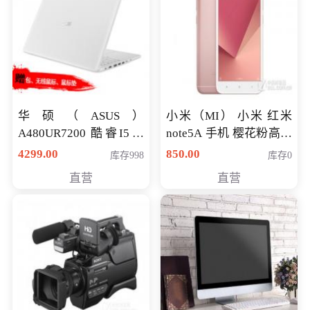
华硕（ASUS）
小米（MI） 小米 红米
A480UR7200 酷睿I5超
note5A 手机 樱花粉高配
薄学生办公游戏独显笔
版 全网通(3G+32G)
4299.00
850.00
库存998
库存0
记本电脑 金色 I5-7200
直营
直营
NV930-2G独