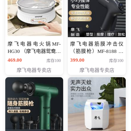
摩飞电器电火锅MF-
摩飞电器筋膜冲击仪
HG30 （摩飞电器鸳鸯锅
（筋膜枪）MF-8188 会
MF-HG30 ） 会员专享价
员专享价268元
469.00
399.00
库存100
库存100
319元
摩飞电器专卖店
摩飞电器专卖店