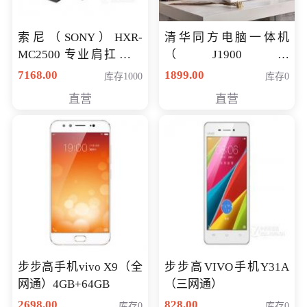
索尼（SONY）HXR-
清华同方电脑一体机
MC2500 专业肩扛式存
（J1900四
储卡全高清摄录一体机
核/4G/120G0.8CM厚度
7168.00
1899.00
库存1000
库存0
婚庆 直播 团拜会 专业高
音响/摄像头/WIFI）
直营
直营
清入门级摄像机
步步高手机vivo X9（全
步步高VIVO手机Y31A
网通）4GB+64GB
（三网通）
2698.00
828.00
库存0
库存0