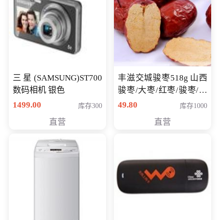
三星(SAMSUNG)ST700
丰滋交城骏枣518g 山西
数码相机 银色
骏枣/大枣/红枣/骏枣/热
销千件/
1499.00
49.80
库存300
库存1000
直营
直营