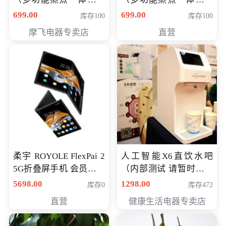
（智能升降养生锅） 会
（智能升降养生锅） 会
699.00
699.00
库存100
库存100
员专享价399元
员专享价399元
摩飞电器专卖店
直营
柔宇 ROYOLE FlexPai 2
人工智能X6直饮水吧
5G折叠屏手机 会员专享
（内部测试 请暂时不要
购买价格 4998元
购买）
5698.00
1298.00
库存0
库存472
直营
健康生活电器专卖店