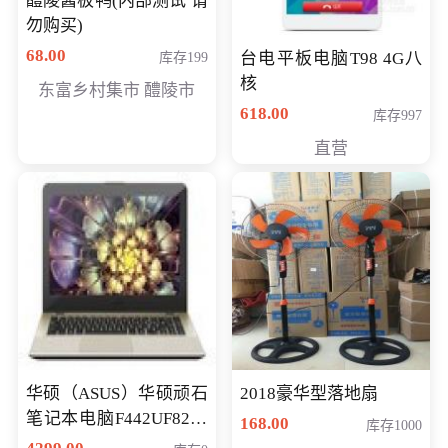
醴陵酱板鸭(内部测试 请
勿购买)
68.00
台电平板电脑T98 4G八
库存199
核
东富乡村集市 醴陵市
618.00
库存997
直营
华硕（ASUS）华硕顽石
2018豪华型落地扇
笔记本电脑F442UF8250
168.00
库存1000
八代独显轻薄办公商务