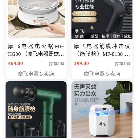
摩飞电器电火锅MF-
摩飞电器筋膜冲击仪
HG30 （摩飞电器鸳鸯锅
（筋膜枪）MF-8188 会
MF-HG30 ） 会员专享价
员专享价268元
469.00
399.00
库存100
库存100
319元
摩飞电器专卖店
摩飞电器专卖店