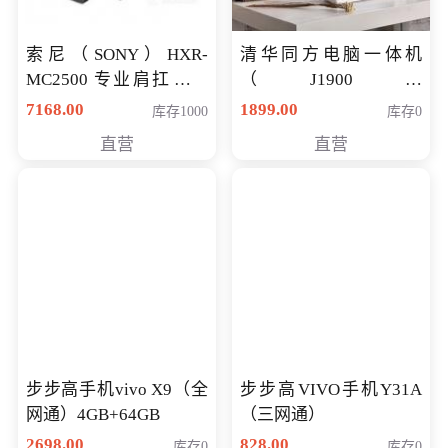
索尼（SONY）HXR-
清华同方电脑一体机
MC2500 专业肩扛式存
（J1900四
储卡全高清摄录一体机
核/4G/120G0.8CM厚度
7168.00
1899.00
库存1000
库存0
婚庆 直播 团拜会 专业高
音响/摄像头/WIFI）
直营
直营
清入门级摄像机
步步高手机vivo X9（全
步步高VIVO手机Y31A
网通）4GB+64GB
（三网通）
2698.00
828.00
库存0
库存0