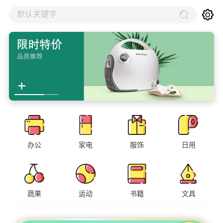
默认关键字
办公
家电
服饰
日用
蔬果
运动
书籍
文具