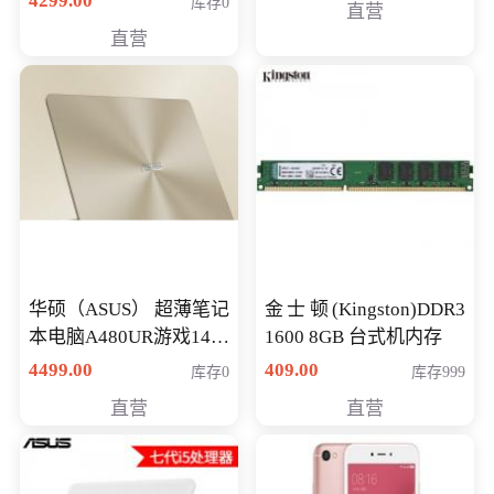
4299.00
库存0
直营
游戏笔记本 火爆推荐
直营
华硕（ASUS） 超薄笔记
金士顿(Kingston)DDR3
本电脑A480UR游戏14英
1600 8GB 台式机内存
寸学生上网轻薄便携手
4499.00
409.00
库存0
库存999
提本 i5-7200 GT930MX-
直营
直营
2G