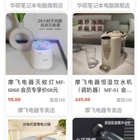
员专享价6898元
员专享价6998元
华硕笔记本电脑旗舰店
华硕笔记本电脑旗舰店
摩飞电器灭蚊灯MF-
摩飞电器恒温饮水机
6060 会员专享价68元
（调奶器）MF-01 会员
专享价366元
98.00
449.00
库存100
库存100
摩飞电器专卖店
摩飞电器专卖店