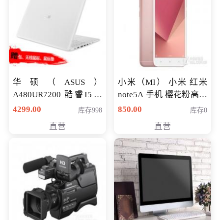
华硕（ASUS）
小米（MI） 小米 红米
A480UR7200 酷睿I5超
note5A 手机 樱花粉高配
薄学生办公游戏独显笔
版 全网通(3G+32G)
4299.00
850.00
库存998
库存0
记本电脑 金色 I5-7200
直营
直营
NV930-2G独