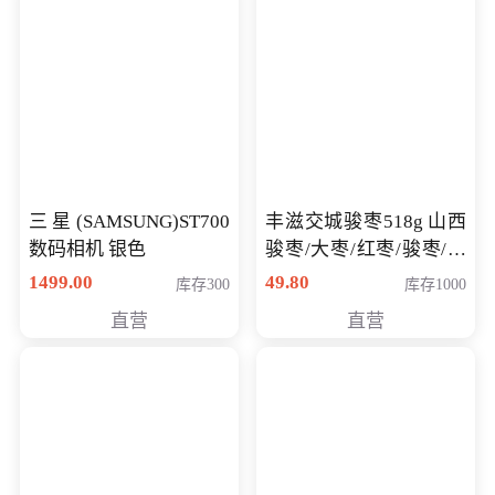
三星(SAMSUNG)ST700
丰滋交城骏枣518g 山西
数码相机 银色
骏枣/大枣/红枣/骏枣/热
销千件/
1499.00
49.80
库存300
库存1000
直营
直营