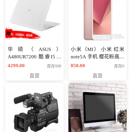
华硕（ASUS）
小米（MI） 小米 红米
A480UR7200 酷睿I5超
note5A 手机 樱花粉高配
薄学生办公游戏独显笔
版 全网通(3G+32G)
4299.00
850.00
库存998
库存0
记本电脑 金色 I5-7200
直营
直营
NV930-2G独