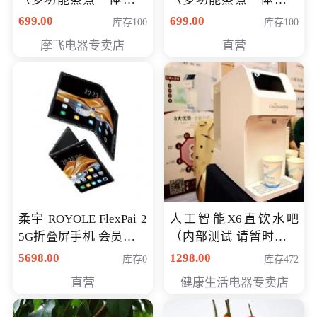
（智能升降养生锅） 会
（智能升降养生锅） 会
699.00
699.00
库存100
库存100
员专享价399元
员专享价399元
摩飞电器专卖店
直营
柔宇 ROYOLE FlexPai 2
人工智能X6直饮水吧
5G折叠屏手机 会员专享
（内部测试 请暂时不要
购买价格 4998元
购买）
5698.00
1298.00
库存0
库存472
直营
健康生活电器专卖店