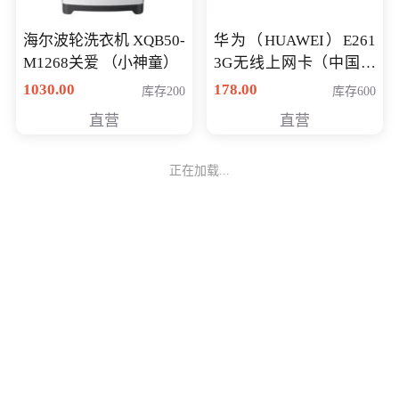
海尔波轮洗衣机 XQB50-
华为（HUAWEI）E261
M1268关爱 （小神童）
3G无线上网卡（中国联
通）
1030.00
178.00
库存200
库存600
直营
直营
正在加载...