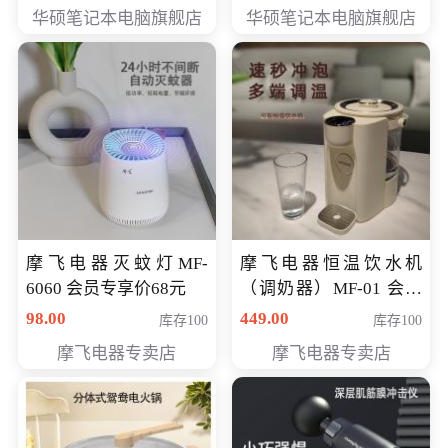
员专享价6898元
员专享价6998元
华硕笔记本电脑旗舰店
华硕笔记本电脑旗舰店
摩飞电器灭蚊灯MF-
摩飞电器恒温饮水机
6060 会员专享价68元
（调奶器）MF-01 会员
专享价366元
98.00
449.00
库存100
库存100
摩飞电器专卖店
摩飞电器专卖店