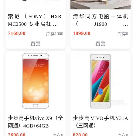
索尼（SONY）HXR-
清华同方电脑一体机
MC2500 专业肩扛式存
（J1900四
储卡全高清摄录一体机
核/4G/120G0.8CM厚度
7168.00
1899.00
库存1000
库存0
婚庆 直播 团拜会 专业高
音响/摄像头/WIFI）
直营
直营
清入门级摄像机
步步高手机vivo X9（全
步步高VIVO手机Y31A
网通）4GB+64GB
（三网通）
2698.00
828.00
库存0
库存0