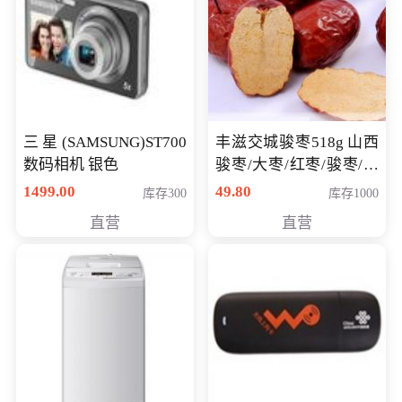
三星(SAMSUNG)ST700
丰滋交城骏枣518g 山西
数码相机 银色
骏枣/大枣/红枣/骏枣/热
销千件/
1499.00
49.80
库存300
库存1000
直营
直营