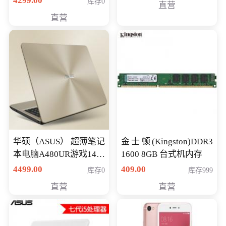
4299.00
库存0
直营
游戏笔记本 火爆推荐
直营
华硕（ASUS） 超薄笔记
金士顿(Kingston)DDR3
本电脑A480UR游戏14英
1600 8GB 台式机内存
寸学生上网轻薄便携手
4499.00
409.00
库存0
库存999
提本 i5-7200 GT930MX-
直营
直营
2G