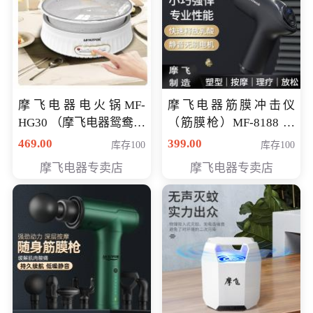
摩飞电器电火锅MF-
摩飞电器筋膜冲击仪
HG30 （摩飞电器鸳鸯锅
（筋膜枪）MF-8188 会
MF-HG30 ） 会员专享价
员专享价268元
469.00
399.00
库存100
库存100
319元
摩飞电器专卖店
摩飞电器专卖店