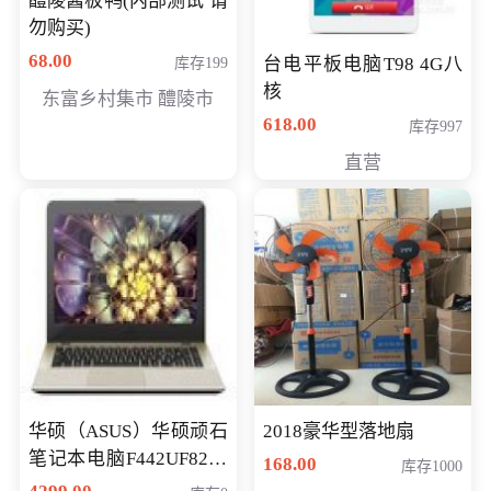
醴陵酱板鸭(内部测试 请
勿购买)
68.00
台电平板电脑T98 4G八
库存199
核
东富乡村集市 醴陵市
618.00
库存997
直营
华硕（ASUS）华硕顽石
2018豪华型落地扇
笔记本电脑F442UF8250
168.00
库存1000
八代独显轻薄办公商务