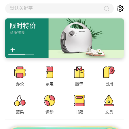
默认关键字
办公
家电
服饰
日用
蔬果
运动
书籍
文具